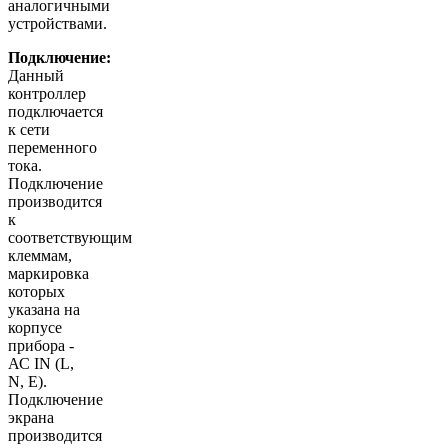
аналогичными
устройствами.
Подключение:
Данный
контроллер
подключается
к сети
переменного
тока.
Подключение
производится
к
соответствующим
клеммам,
маркировка
которых
указана на
корпусе
прибора -
АС IN (L,
N, E).
Подключение
экрана
производится