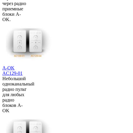
через радио
приемные
блоки A-
OK.
A-OK
AC129-01
Небольшой
одноканальный
радио пульт
для любых
радио
блоков A-
OK