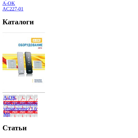
A-OK
AC227-01
Каталоги
A-OK
(дистанционное
управление) 1,6
Мб
Статьи